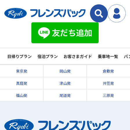
日帰りプラン
宿泊プラン
お客さまガイド
乗車地一覧
パ
東京発
岡山発
倉敷発
真庭発
津山発
井笠発
福山発
尾道発
三原発