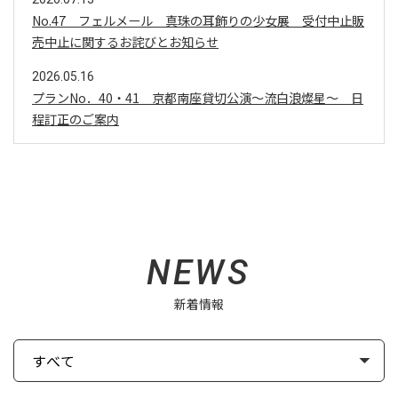
No.47 フェルメール 真珠の耳飾りの少女展 受付中止販
売中止に関するお詫びとお知らせ
2026.05.16
プランNo．40・41 京都南座貸切公演～流白浪燦星～ 日
程訂正のご案内
NEWS
新着情報