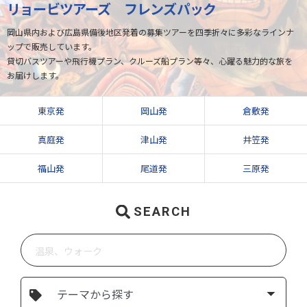
リョービツアーズ フレンズパック
岡山県内および広島県備後地区発着の募集ツアーを四季折々に多彩なラインナ
ップで販売しています。
貸切バスツアーや飛行機プラン、クルーズ船プラン等々、心躍る魅力的な旅を
お届けします。
東京発
岡山発
倉敷発
真庭発
津山発
井笠発
福山発
尾道発
三原発
SEARCH