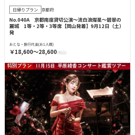
日帰りプラン
京都府
No.040A 京都南座貸切公演～流白浪燦星～碧翠の
麗城 1等・2等・3等席【岡山発着】9月12日（土）
発
おとな・旅行代金(お1人様)
18,600
28,600