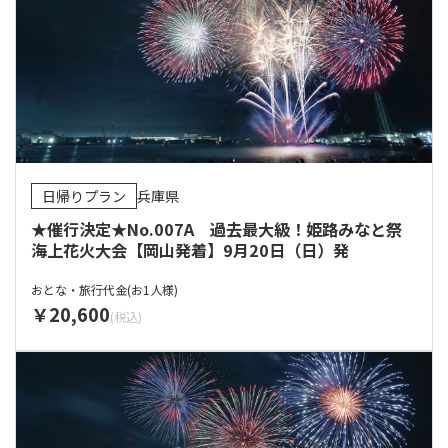
日帰りプラン
兵庫県
★催行決定★No.007A 過去最大級！姫路みなと祭
海上花火大会【岡山発着】9月20日（日）発
おとな・旅行代金(お1人様)
20,600