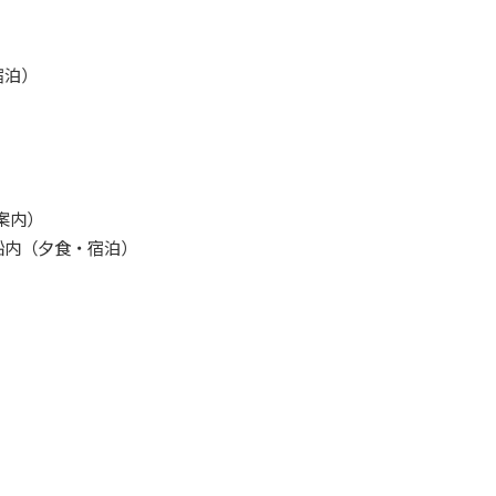
宿泊）
案内）
）～船内（夕食・宿泊）