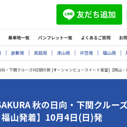
乗車地一覧
パンフレット一覧
よくあるご質問
お
発
倉敷発
真庭発
津山発
井笠発
福山発
URA 秋の日向・下関クルーズ4日間の旅 [オーシャンビュースイート客室]【岡山
EAN SAKURA 秋の日向・下関ク
福山発着】10月4日(日)発