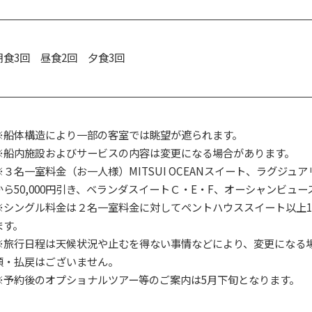
朝食3回 昼食2回 夕食3回
※船体構造により一部の客室では眺望が遮られます。
※船内施設およびサービスの内容は変更になる場合があります。
※３名一室料金（お一人様）MITSUI OCEANスイート、ラグジ
から50,000円引き、ベランダスイートＣ・E・F、オーシャンビュース
※シングル料金は２名一室料金に対してペントハウススイート以上18
ます。
※旅行日程は天候状況や止むを得ない事情などにより、変更になる
額・払戻はございません。
※予約後のオプショナルツアー等のご案内は5月下旬となります。