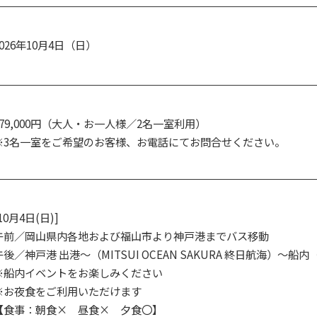
2026年10月4日（日）
279,000円（大人・お一人様／2名一室利用）
※3名一室をご希望のお客様、お電話にてお問合せください。
10月4日(日)]
午前／岡山県内各地および福山市より神戸港までバス移動
午後／神戸港 出港～（MITSUI OCEAN SAKURA 終日航海）～船
※船内イベントをお楽しみください
※お夜食をご利用いただけます
【食事：朝食× 昼食× 夕食〇】