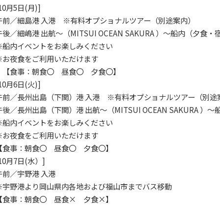
10月5日(月)]
午前／細島港 入港 ※有料オプショナルツアー（別途案内）
午後／細嶋港 出航～（MITSUI OCEAN SAKURA ）～船内（夕食・
※船内イベントをお楽しみください
※お夜食をご利用いただけます
【食事：朝食〇 昼食〇 夕食〇】
10月6日(火)]
午前／長州出島（下関）港 入港 ※有料オプショナルツアー（別途
午後／長州出島（下関）港 出航～（MITSUI OCEAN SAKURA 
※船内イベントをお楽しみください
※お夜食をご利用いただけます
【食事：朝食〇 昼食〇 夕食〇】
[10月7日(水）]
午前／宇野港 入港
※宇野港より岡山県内各地および福山市までバス移動
【食事：朝食〇 昼食× 夕食×】