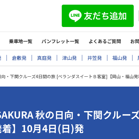
乗車地一覧
パンフレット一覧
よくあるご質問
お
発
倉敷発
真庭発
津山発
井笠発
福山発
URA 秋の日向・下関クルーズ4日間の旅 [ベランダスイートＢ客室]【岡山・福山発
EAN SAKURA 秋の日向・下関ク
着】10月4日(日)発