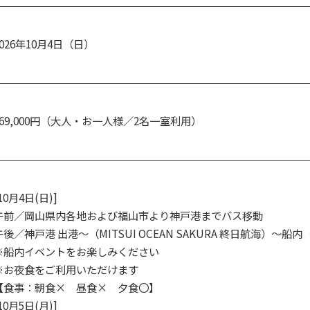
2026年10月4日（日）
369,000円（大人・お一人様／2名一室利用）
10月4日(日)]
午前／岡山県内各地および福山市より神戸港までバス移動
午後／神戸港 出港～（MITSUI OCEAN SAKURA 終日航海）～船
※船内イベントをお楽しみください
※お夜食をご利用いただけます
【食事：朝食× 昼食× 夕食〇】
10月5日(月)]