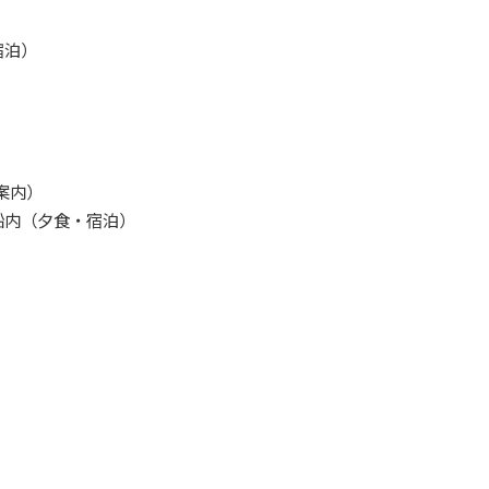
宿泊）
案内）
）～船内（夕食・宿泊）