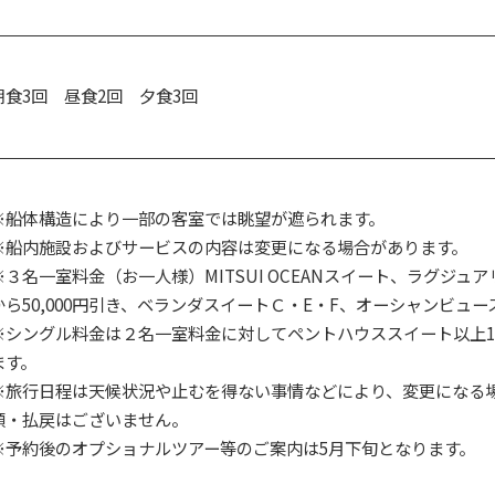
朝食3回 昼食2回 夕食3回
※船体構造により一部の客室では眺望が遮られます。
※船内施設およびサービスの内容は変更になる場合があります。
※３名一室料金（お一人様）MITSUI OCEANスイート、ラグジ
から50,000円引き、ベランダスイートＣ・E・F、オーシャンビュース
※シングル料金は２名一室料金に対してペントハウススイート以上18
ます。
※旅行日程は天候状況や止むを得ない事情などにより、変更になる
額・払戻はございません。
※予約後のオプショナルツアー等のご案内は5月下旬となります。