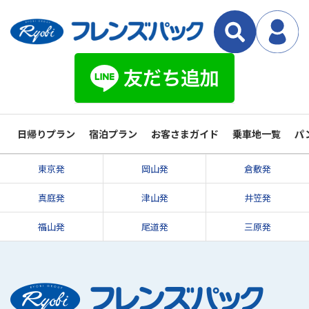
日帰りプラン
宿泊プラン
お客さまガイド
乗車地一覧
パ
東京発
岡山発
倉敷発
真庭発
津山発
井笠発
福山発
尾道発
三原発