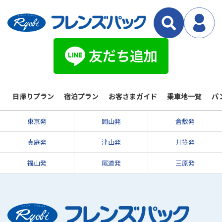
日帰りプラン
宿泊プラン
お客さまガイド
乗車地一覧
パ
東京発
岡山発
倉敷発
真庭発
津山発
井笠発
福山発
尾道発
三原発